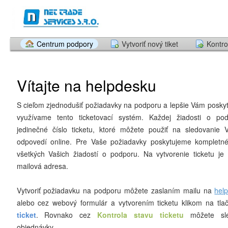
Centrum podpory
Vytvoriť nový tiket
Kontro
Vítajte na helpdesku
S cieľom zjednodušiť požiadavky na podporu a lepšie Vám poskyt
využívame tento ticketovací systém. Každej žiadosti o po
jedinečné číslo ticketu, ktoré môžete použiť na sledovanie 
odpovedí online. Pre Vaše požiadavky poskytujeme kompletné 
všetkých Vašich žiadostí o podporu. Na vytvorenie ticketu je
mailová adresa.
Vytvoriť požiadavku na podporu môžete zaslaním mailu na
hel
alebo cez webový formulár a vytvorením ticketu klikom na tla
ticke
t
. Rovnako cez
Kontrola stavu ticketu
môžete sle
objednávky.