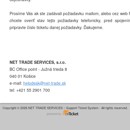
Prosíme Vás ak ste zadávali požiadavku mailom, alebo cez web 
chcete overiť stav tejto požiadavky telefonicky, pred spojen
pripravte číslo ticketu danej požiadavky. Ďakujeme.
NET TRADE SERVICES, s.r.o.
BC Office point - Južná trieda 8
040 01 Košice
e-mail:
helpdesk@net-trade.sk
tel: +421 55 2901 700
Copyright © 2026 NET TRADE SERVICES :: Support Ticket System - All rights reserved.